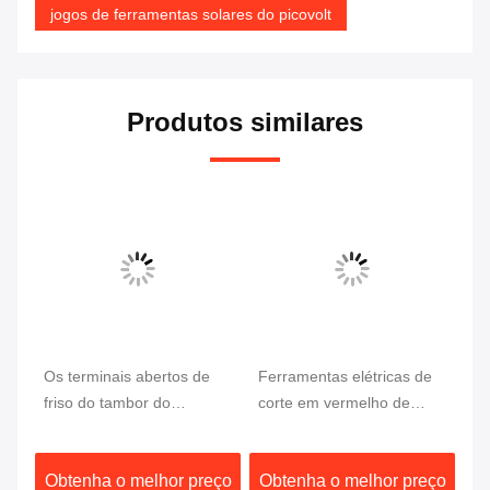
jogos de ferramentas solares do picovolt
Produtos similares
Ví
Os terminais abertos de
Ferramentas elétricas de
Ma
n
friso do tambor do
corte em vermelho de
fe
or
conjunto de ferramentas
desempenho superior
de
MC4 o descascador de
6m
ço
Obtenha o melhor preço
Obtenha o melhor preço
O
fios Cutter