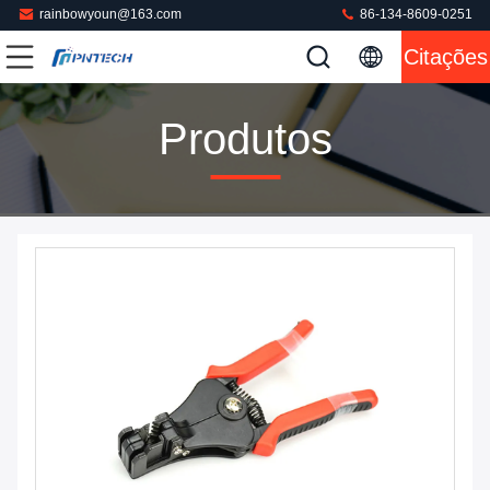
rainbowyoun@163.com
86-134-8609-0251
Citações
Produtos