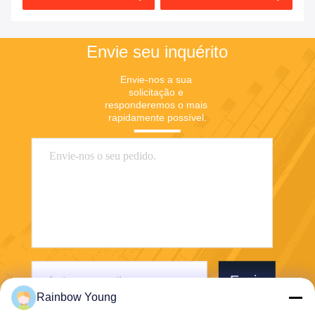
Envie seu inquérito
Envie-nos a sua 
solicitação e 
responderemos o mais 
rapidamente possível.
Envie
Rainbow Young