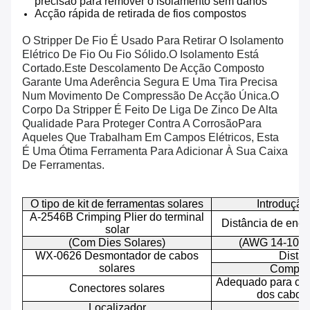
precisão para remover o isolamento sem danos
Acção rápida de retirada de fios compostos
O Stripper De Fio É Usado Para Retirar O Isolamento
Elétrico De Fio Ou Fio Sólido.O Isolamento Está
Cortado.Este Descolamento De Acção Composto
Garante Uma Aderência Segura E Uma Tira Precisa
Num Movimento De Compressão De Acção Única.O
Corpo Da Stripper É Feito De Liga De Zinco De Alta
Qualidade Para Proteger Contra A CorrosãoPara
Aqueles Que Trabalham Em Campos Elétricos, Esta
É Uma Ótima Ferramenta Para Adicionar À Sua Caixa
De Ferramentas.
O tipo de kit de ferramentas solares
Introdução
A-2546B Crimping Plier do terminal
Distância de enco
solar
(Com Dies Solares)
(AWG 14-10) c
WX-0626 Desmontador de cabos
Distân
solares
Comprim
Adequado para cabos
Conectores solares
dos cabos 
Localizador